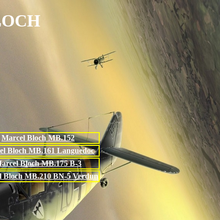
BLOCH
Marcel Bloch MB.152
el Bloch MB.161 Languedoc
arcel Bloch MB.175 B-3
l Bloch MB.210 BN-5 Verdun