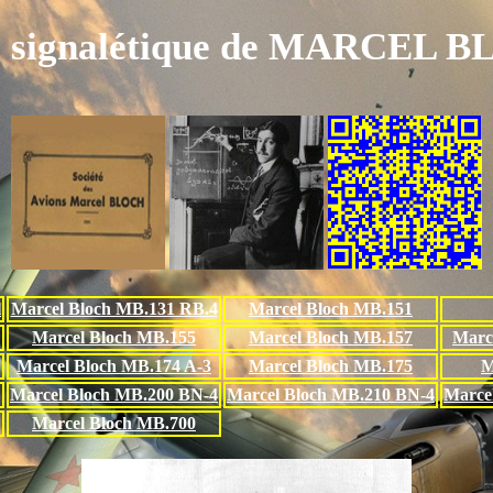
e signalétique de MARCEL 
l
Marcel Bloch MB.131 RB.4
Marcel Bloch MB.151
Marcel Bloch MB.155
Marcel Bloch MB.157
Marc
Marcel Bloch MB.174 A-3
Marcel Bloch MB.175
M
Marcel Bloch MB.200 BN-4
Marcel Bloch MB.210 BN-4
Marce
Marcel Bloch MB.700