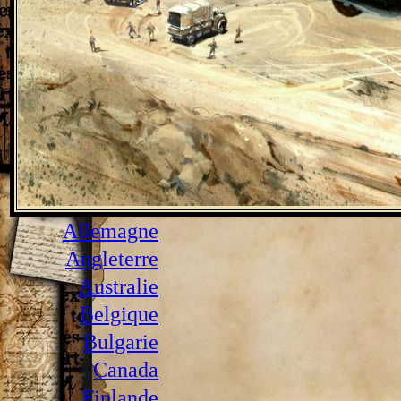
Allemagne
Angleterre
Australie
Belgique
Bulgarie
Canada
Finlande