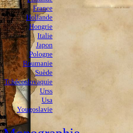
France
Hollande
Hongrie
Italie
Japon
Pologne
Roumanie
Suède
Tchécoslovaquie
Urss
Usa
Yougoslavie