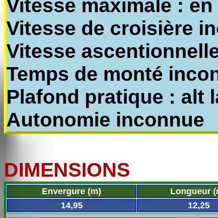
Vitesse maximale : en 
Vitesse de croisière 
Vitesse ascentionnell
Temps de monté inco
Plafond pratique : alt 
Autonomie inconnue
DIMENSIONS
Envergure (m)
Longueur (
14,95
12,25