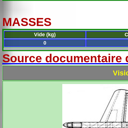
MASSES
Vide (kg)
C
0
Source documentaire 
Visi